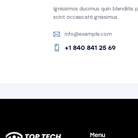
Ignissimos ducimus quin blandiitis
scint occaecatti gnissimus.
info@example.com
E-
+1 840 841 25 69
m
Ph
ail:
on
e:
Menu