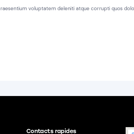
 praesentium voluptatem deleniti atque corrupti quos dolo
Contacts rapides