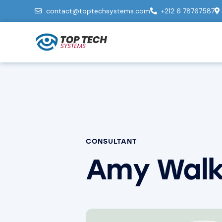
contact@toptechsystems.com
+212 6 78767587
CONSULTANT
Amy Walk