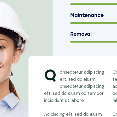
Maintenance
Removal
Q
onsectetur adipiscing
Co
elit, sed do eiusm
s
onsectetur adipiscing
ad
elit, sed do eiusm od tempor
od
incididunt ut labore.
la
Adipiscing elit, sed do eiusm
Co