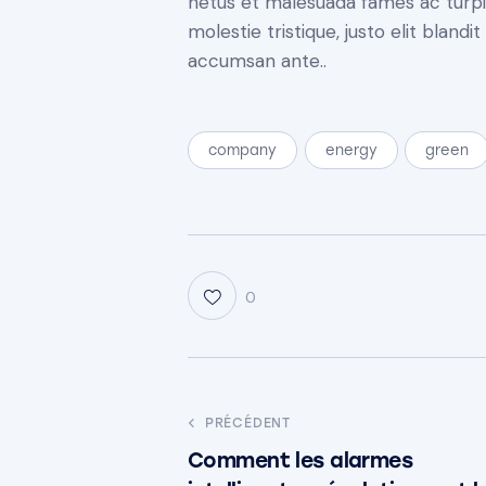
netus et malesuada fames ac turpis
molestie tristique, justo elit bland
accumsan ante..
company
energy
green
0
PRÉCÉDENT
Comment les alarmes