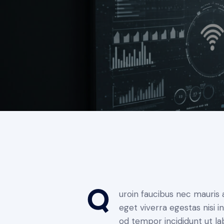
Q
uroin faucibus nec mauris 
eget viverra egestas nisi 
od tempor incididunt ut la