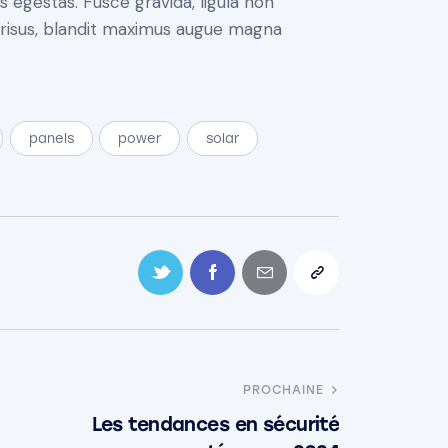
 egestas. Fusce gravida, ligula non
it risus, blandit maximus augue magna
panels
power
solar
PROCHAINE
Les tendances en sécurité