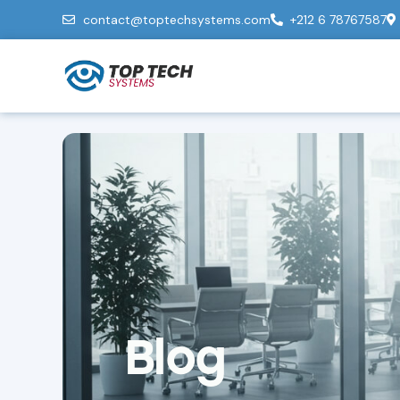
contact@toptechsystems.com
+212 6 78767587
Blog